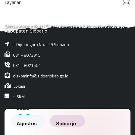
Layanan
(43)
Dinas Komunikasi Dan Informatika Kabupaten Sidoarjo
Kabupaten Sidoarjo
Jl. Diponegoro No. 139 Sidoarjo
031 - 8073915
031 - 8071604
diskominfo@sidoarjokab.go.id
Lokasi
e-SKM