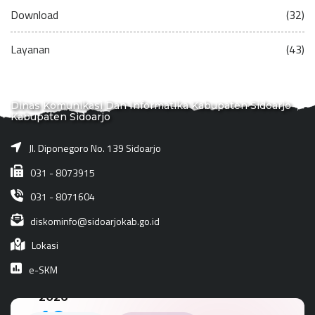
Download
(32)
Layanan
(43)
Dinas Komunikasi Dan Informatika Kabupaten Sidoarjo
Kabupaten Sidoarjo
Jl. Diponegoro No. 139 Sidoarjo
031 - 8073915
031 - 8071604
diskominfo@sidoarjokab.go.id
Lokasi
e-SKM