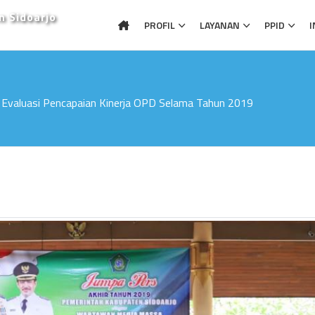
n Sidoarjo
PROFIL
LAYANAN
PPID
I
valuasi Pencapaian Kinerja OPD Selama Tahun 2019