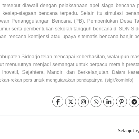
 tersebut diawali dengan pelaksanaan apel siaga bencana 
 kesiap-siagaan bencana terpadu. Selain itu simulasi pena
relawan Penanggulangan Bencana (PB), Pembentukan Desa T
mur serta pembentukan sekolah tangguh bencana di SDN Sido
n rencana kontijensi atau upaya sitematis bencana banjir be
abupaten Sidoarjo telah mencapai keberhasilan, walaupun mas
t menurutnya menjadi semangat untuk berpacu meraih presta
novatif, Sejahtera, Mandiri dan Berkelanjutan.
Dalam kese
kan-rekan pers untuk mengutarakan pendapatnya. (sigit/kominfo)
Selanjutn