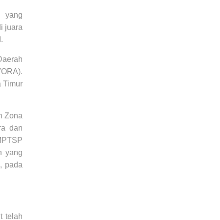
l yang
i juara
.
Daerah
VORA).
 Timur
n Zona
ra dan
PMPTSP
n yang
, pada
t telah