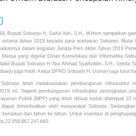
9, Bupati Sidoarjo H. Saiful Ilah, S.H., M.Hum sampaikan ga
 selama tahun 2019 kepada para wartawan Sidoarjo. Mulai 
mpaikannya dalam kegiatan Jumpa Pers Akhir Tahun 2019 Peme
assa yang digelar Dinas Komunikasi dan Informatika Sidoar
akil Bupati Sidoarjo H. Nur Ahmad Syaifuddin, S.H., Sekda S
oarjo juga hadir. Ketua DPRD Sidoarjo H. Usman juga turut had
Sidoarjo telah melaksanakan pembangunan infrasruktur 
019 ini. Seperti pembangunan infrastruktur peningkatan jal
ayanan Publik (MPP) yang telah dibuat sudah ditempati 23 i
dapat dimanfaatkan oleh masyarakat Sidoarjo. Sedangkan
 kenaikan dari tahun ke tahun. Untuk investasi di penghujun
Rp 22.958.867.247.660.