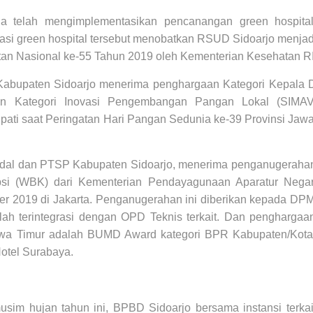
ga telah mengimplementasikan pencanangan green hospita
si green hospital tersebut menobatkan RSUD Sidoarjo menjad
an Nasional ke-55 Tahun 2019 oleh Kementerian Kesehatan RI
Kabupaten Sidoarjo menerima penghargaan Kategori Kepala 
an Kategori Inovasi Pengembangan Pangan Lokal (SIMA
ati saat Peringatan Hari Pangan Sedunia ke-39 Provinsi Jawa
al dan PTSP Kabupaten Sidoarjo, menerima penganugeraha
upsi (WBK) dari Kementerian Pendayagunaan Aparatur Nega
ber 2019 di Jakarta. Penganugerahan ini diberikan kepada D
elah terintegrasi dengan OPD Teknis terkait. Dan penghargaa
Jawa Timur adalah BUMD Award kategori BPR Kabupaten/Kota
Hotel Surabaya.
sim hujan tahun ini, BPBD Sidoarjo bersama instansi terkai