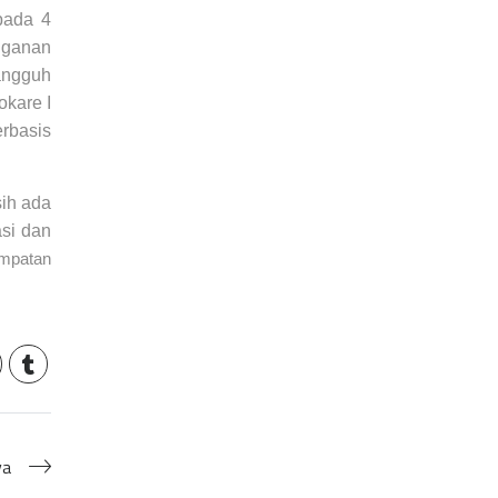
pada 4
nganan
angguh
kare I
rbasis
ih ada
si dan
mpatan
ya