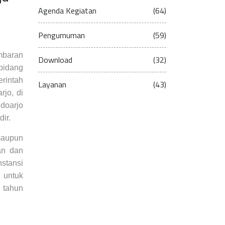
Agenda Kegiatan
(64)
Pengumuman
(59)
mbaran
Download
(32)
bidang
rintah
Layanan
(43)
jo, di
idoarjo
ir.
maupun
an dan
nstansi
 untuk
g tahun