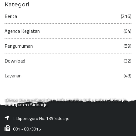
Kategori
Berita
(216)
Agenda Kegiatan
(64)
Pengumuman
(59)
Download
(32)
Layanan
(43)
Dinas Komunikasi Dan Informatika Kabupaten Sidoarjo
Kabupaten Sidoarjo
Jl. Diponegoro No. 139 Sidoarjo
031 - 8073915