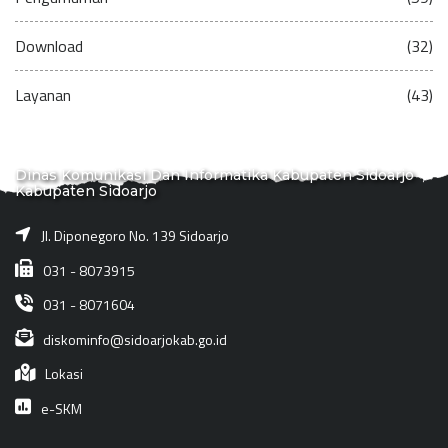
Download
(32)
Layanan
(43)
Dinas Komunikasi Dan Informatika Kabupaten Sidoarjo
Kabupaten Sidoarjo
Jl. Diponegoro No. 139 Sidoarjo
031 - 8073915
031 - 8071604
diskominfo@sidoarjokab.go.id
Lokasi
e-SKM