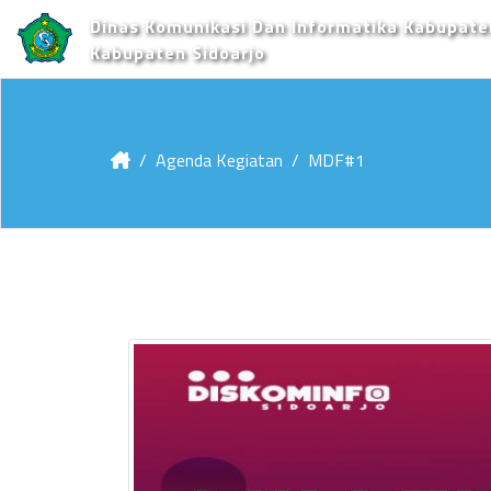
Dinas Komunikasi Dan Informatika Kabupate
Kabupaten Sidoarjo
Agenda Kegiatan
MDF#1