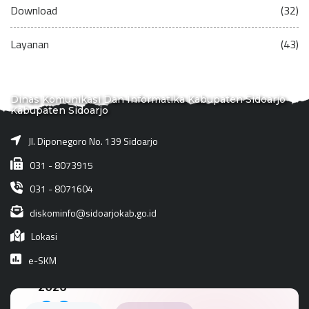
Download
(32)
Layanan
(43)
Dinas Komunikasi Dan Informatika Kabupaten Sidoarjo
Kabupaten Sidoarjo
Jl. Diponegoro No. 139 Sidoarjo
031 - 8073915
031 - 8071604
diskominfo@sidoarjokab.go.id
Lokasi
e-SKM