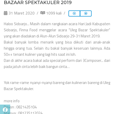
BAZAAR SPEKTAKULER 2019
31 Maret 2020
1099 kali
Haloo Sidoarjo... Masih dalam rangkaian acara Hari Jadi Kabupaten
Sidoarjo, Finna Food menggelar acara "Uleg Bazar Spektakuler"
yang akan diadakan di Alun-Alun Sidoarjo 29-31 Maret 2019.
Bakal banyak lomba menarik yang bisa diikuti dari anak-anak
hingga orang tua. Selain itu bakal banyak keseruan lainnya. Ada
50++ tenant kuliner yang lagi hits saat ini loh.
Dan di akhir acara bakal ada special perform dari 3Composer... dari
pada jatuh cinta lebih baik bangun cinta…
Yok rame-rame nyanyi-nyanyi bareng dan kulineran bareng di Uleg
Bazar Spektakuler.
more info
Devon : 0821435104
Marsya : 081235112024