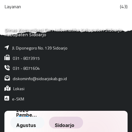
Layanan
(43)
Dinas Komunikasi Dan Informatika Kabupaten Sidoarjo
Kabupaten Sidoarjo
Jl. Diponegoro No. 139 Sidoarjo
031 - 8073915
031 - 8071604
diskominfo@sidoarjokab.go.id
Lokasi
e-SKM