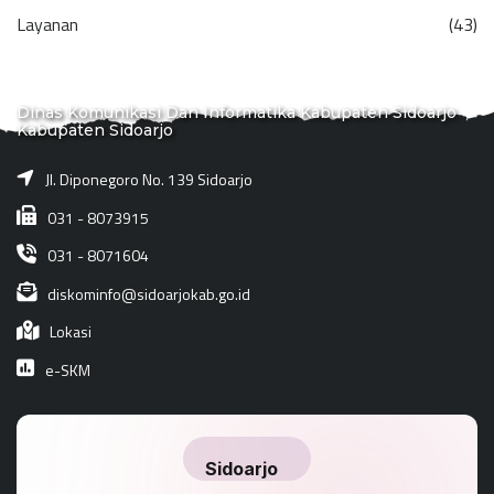
Layanan
(43)
Dinas Komunikasi Dan Informatika Kabupaten Sidoarjo
Kabupaten Sidoarjo
Jl. Diponegoro No. 139 Sidoarjo
031 - 8073915
031 - 8071604
diskominfo@sidoarjokab.go.id
Lokasi
e-SKM