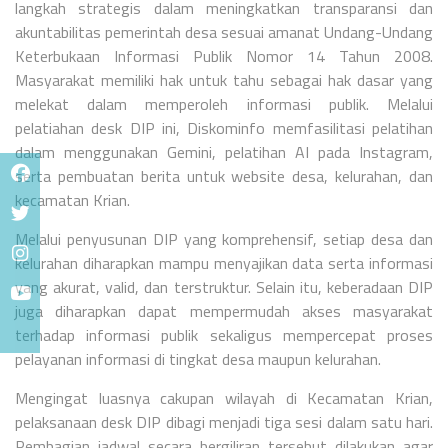
langkah strategis dalam meningkatkan transparansi dan
akuntabilitas pemerintah desa sesuai amanat Undang-Undang
Keterbukaan Informasi Publik Nomor 14 Tahun 2008.
Masyarakat memiliki hak untuk tahu sebagai hak dasar yang
melekat dalam memperoleh informasi publik. Melalui
pelatiahan desk DIP ini, Diskominfo memfasilitasi pelatihan
dalam menggunakan Gemini, pelatihan AI pada Instagram,
serta pembuatan berita untuk website desa, kelurahan, dan
kecamatan Krian.
Melalui penyusunan DIP yang komprehensif, setiap desa dan
kelurahan diharapkan mampu menyajikan data serta informasi
yang akurat, valid, dan terstruktur. Selain itu, keberadaan DIP
juga diharapkan dapat mempermudah akses masyarakat
terhadap informasi publik sekaligus mempercepat proses
pelayanan informasi di tingkat desa maupun kelurahan.
Mengingat luasnya cakupan wilayah di Kecamatan Krian,
pelaksanaan desk DIP dibagi menjadi tiga sesi dalam satu hari.
Pembagian jadwal secara bergiliran tersebut dilakukan agar