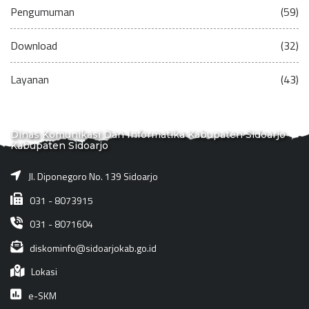
Pengumuman
(59)
Download
(32)
Layanan
(43)
Dinas Komunikasi Dan Informatika Kabupaten Sidoarjo
Kabupaten Sidoarjo
Jl. Diponegoro No. 139 Sidoarjo
031 - 8073915
031 - 8071604
diskominfo@sidoarjokab.go.id
Lokasi
e-SKM