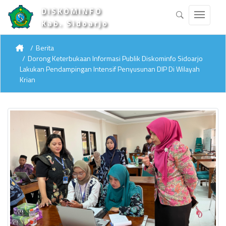
DISKOMINFO
Kab. Sidoarjo
Berita
Dorong Keterbukaan Informasi Publik Diskominfo Sidoarjo
Lakukan Pendampingan Intensif Penyusunan DIP Di Wilayah
Krian