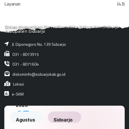
Layanan
(43)
Dinas Komunikasi Dan Informatika Kabupaten Sidoarjo
Kabupaten Sidoarjo
Jl. Diponegoro No. 139 Sidoarjo
031 - 8073915
031 - 8071604
diskominfo@sidoarjokab.go.id
Lokasi
e-SKM