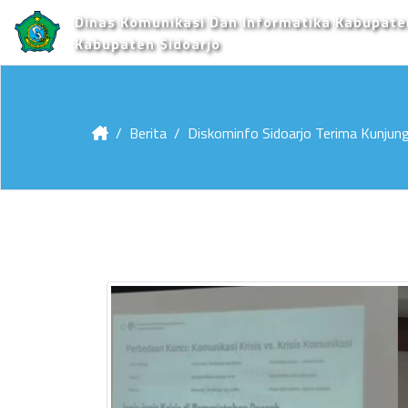
Dinas Komunikasi Dan Informatika Kabupate
Kabupaten Sidoarjo
Berita
Diskominfo Sidoarjo Terima Kunjun