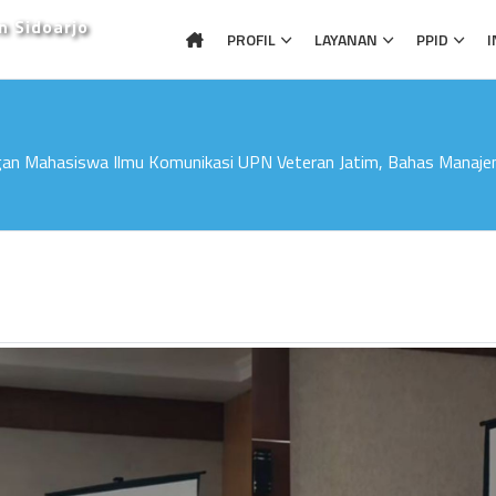
n Sidoarjo
PROFIL
LAYANAN
PPID
I
gan Mahasiswa Ilmu Komunikasi UPN Veteran Jatim, Bahas Manajem