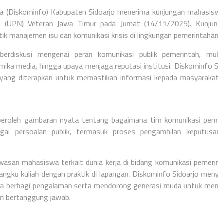
ka (Diskominfo) Kabupaten Sidoarjo menerima kunjungan mahasis
l (UPN) Veteran Jawa Timur pada Jumat (14/11/2025). Kunjung
tik manajemen isu dan komunikasi krisis di lingkungan pemerintahan
erdiskusi mengenai peran komunikasi publik pemerintah, mul
mika media, hingga upaya menjaga reputasi institusi. Diskominfo S
 yang diterapkan untuk memastikan informasi kepada masyaraka
emperoleh gambaran nyata tentang bagaimana tim komunikasi pem
agai persoalan publik, termasuk proses pengambilan keputus
asan mahasiswa terkait dunia kerja di bidang komunikasi pemeri
angku kuliah dengan praktik di lapangan.
Diskominfo Sidoarjo men
paya berbagi pengalaman serta mendorong generasi muda untuk m
an bertanggung jawab.