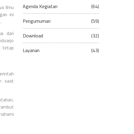
Agenda Kegiatan
(64)
wa Ilmu
an ini
Pengumuman
(59)
.
ai dari
Download
(32)
idoarjo
t tetap
Layanan
(43)
erintah
an saat
ntahan,
yambut
emahami