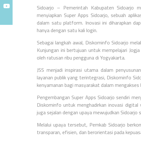
Sidoarjo – Pemerintah Kabupaten Sidoarjo me
menyiapkan Super Apps Sidoarjo, sebuah aplika
dalam satu platform. Inovasi ini diharapkan
hanya dengan satu kali login.
Sebagai langkah awal, Diskominfo Sidoarjo mela
Kunjungan ini bertujuan untuk mempelajari Jogja 
oleh ratusan ribu pengguna di Yogyakarta.
JSS menjadi inspirasi utama dalam penyusun
layanan publik yang terintegrasi, Diskominfo Sid
kenyamanan bagi masyarakat dalam mengakses b
Pengembangan Super Apps Sidoarjo sendiri menja
Diskominfo untuk menghadirkan inovasi digital 
juga sejalan dengan upaya mewujudkan Sidoarjo s
Melalui upaya tersebut, Pemkab Sidoarjo berkom
transparan, efisien, dan berorientasi pada kepua