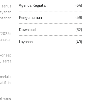
Agenda Kegiatan
(64)
 serius
layanan
Pengumuman
(59)
intahan
Download
(32)
/2025).
gunakan
Layanan
(43)
konsep
, serta
melalui
tif ini
al yang