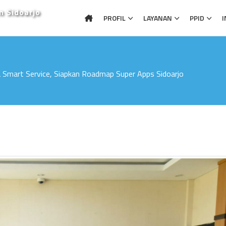
n Sidoarjo
PROFIL
LAYANAN
PPID
I
ja Smart Service, Siapkan Roadmap Super Apps Sidoarjo