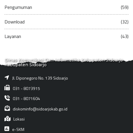
Pengumuman
(59)
Download
(32)
Layanan
(43)
Dinas Komunikasi Dan Informatika Kabupaten Sidoarjo
Kabupaten Sidoarjo
Jl. Diponegoro No. 139 Sidoarjo
031 - 8073915
031 - 8071604
diskominfo@sidoarjokab.go.id
Lokasi
e-SKM