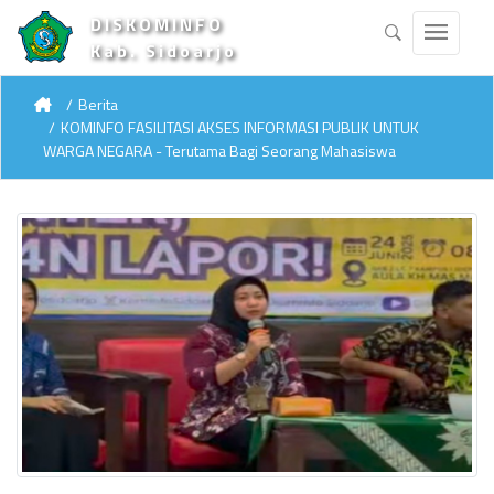
DISKOMINFO
Kab. Sidoarjo
Berita
KOMINFO FASILITASI AKSES INFORMASI PUBLIK UNTUK
WARGA NEGARA - Terutama Bagi Seorang Mahasiswa