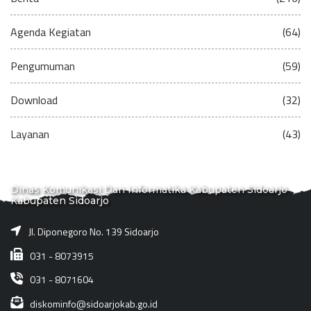
Agenda Kegiatan
(64)
Pengumuman
(59)
Download
(32)
Layanan
(43)
Dinas Komunikasi Dan Informatika Kabupaten Sidoarjo
Kabupaten Sidoarjo
Jl. Diponegoro No. 139 Sidoarjo
031 - 8073915
031 - 8071604
diskominfo@sidoarjokab.go.id