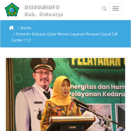
DISKOMINFO
Kab. Sidoarjo
Berita
Kominfo Sidoarjo Gelar Monev Layanan Respon Cepat Call
Center 112