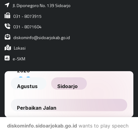
Jl. Diponegoro No. 139 Sidoarjo
031 - 8073915
031 - 8071604
diskominfo@sidoarjokab.go.id
Lokasi
e-SKM
diskominfo.sidoarjokab.go.id
wants to play speech