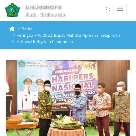
DISKOMINFO
Kab. Sidoarjo
Berita
Peringati HPN 2022, Bupati Muhdlor Apresiasi Sikap Kritis
Pers Kawal Kebijakan Pemerintah