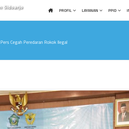
n Sidoarjo
PROFIL
LAYANAN
PPID
I
Pers Cegah Peredaran Rokok Ilegal