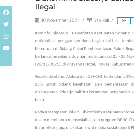
Ilegal
30 November 2021
514 kali
Kominfo, Sidoarjo - Pemerintah Kabupaten Sidoarjo 
optimalisasi penggunaan dana bagi cukai hasil temba
Ketentuan di Bidang Cukai Pemberantasan Rokok Ileg
berlangsung selama dua hari mulai tanggal 25 - 26 No
(26/11/2021), di Arayanna Hotel, Trawas, Kabupaten 
Seperti diketahui Alokasi dan DBHCHT terdiri dari 5
25% untuk bidang kesehatan. Dan pemanfaatan da
dikabupaten Sidoarjo baik itu kecamatan penghasil c
baku.
Pada Kesempatan ini Plt. Diskominfo Kabupaten Sido
dalam membantu mensosialisasikan program DBHCHT mula
itu publikasi juga dilakukan lewat media sosial seperti F