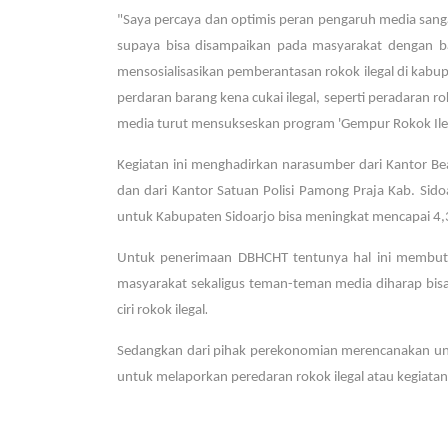
"Saya percaya dan optimis peran pengaruh media sangat 
supaya bisa disampaikan pada masyarakat dengan b
mensosialisasikan pemberantasan rokok ilegal di kabupa
perdaran barang kena cukai ilegal, seperti peradaran r
media turut mensukseskan program 'Gempur Rokok Ileg
Kegiatan ini menghadirkan narasumber dari Kantor B
dan dari Kantor Satuan Polisi Pamong Praja Kab. Si
untuk Kabupaten Sidoarjo bisa meningkat mencapai 4,38
Untuk penerimaan DBHCHT tentunya hal ini membutu
masyarakat sekaligus teman-teman media diharap bisa 
.
ciri rokok ilegal
Sedangkan dari pihak perekonomian merencanakan u
untuk melaporkan peredaran rokok ilegal atau kegiatan 