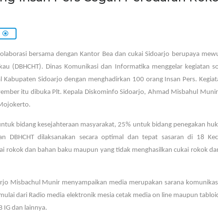
Kolaborasi bersama dengan Kantor Bea dan cukai Sidoarjo berupaya mew
kau (DBHCHT). Dinas Komunikasi dan Informatika menggelar kegiatan sos
al Kabupaten Sidoarjo dengan menghadirkan 100 orang Insan Pers. Kegia
vember itu dibuka Plt. Kepala Diskominfo Sidoarjo, Ahmad Misbahul Munir
Mojokerto.
0% untuk bidang kesejahteraan masyarakat, 25% untuk bidang penegakan h
n DBHCHT dilaksanakan secara optimal dan tepat sasaran di 18 Ke
ukai rokok dan bahan baku maupun yang tidak menghasilkan cukai rokok d
arjo Misbachul Munir menyampaikan media merupakan sarana komunikasi 
i dari Radio media elektronik mesia cetak media on line maupun tabloid
B IG dan lainnya.