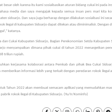
besar oleh karena itu kami sosialisasikan aturan bidang cukai ini pada in
ahasa media dan saya mengajak kepada semua insan pers mari kita kol
ten sidoarjo. Dan saya juga berharap dengan dilakukan sosialisasi ini seca
okok ilegal di kabupaten Sidoarjo dapat ditekan atau diminimalisir. Dengan 
al',” katanya.
ea dan Cukai Kabupaten Sidoarjo, Bagian Perekonomian Setda Kabupaten 
doarjo menyampaikan dimana pihak cukai di tahun 2022 menargetkan pen
 triliun rupiah.
hkan kerjasama kolaborasi antara Pemkab dan pihak Bea Cukai Sidoarj
memberikan informasi lebih yang terkait dengan peredaran rokok ilegal at
ntuk Tahun 2022 akan membuat semacam aplikasi yang memudahkan mas
pabrik rokok ilegal di Kabupaten Sidoarjo. (Yu/Ir/Kominfo)