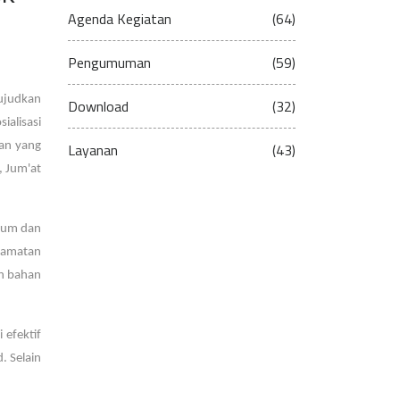
Agenda Kegiatan
(64)
Pengumuman
(59)
ujudkan
Download
(32)
ialisasi
tan yang
Layanan
(43)
, Jum'at
ukum dan
camatan
an bahan
efektif
. Selain