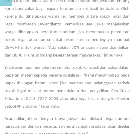
Selain itu, dari pihak Kantor Bea Cukai Sidoarjo menjelaskan tentang
kontribusi cukai bagi negara terutama cukai hasil tembakau. Oleh
karena itu diharapkan warga jeli membeli antara rokok legal dan
ilegal. Yulafreean Dwiandianto, Pemeriksa Bea Cukai menjelaskan
warga diharapkan berani melaporkan jika menemukan perederan
rokok ilegal atau tanpa cukai resmi karena pentingnya manfaat
DBHCHT untuk warga. "Ada sekitar 50% anggaran yang diambilkan
dari DBHCHT untuk bidang kesejahteraan masyarakat," imbuhnya.
Yulafreean juga menjelaskan ciri pita rokok yang asli dan palsu dalam
paparan materi kepada peserta sosialisasi. “Kami menghimbau pada
Bapak-Ibu agar berani lapor jika menemukan pelanggaran terkait
rokok ilegal melalui nomor penindakam dan penyidikan Bea Cukai
Sidoarjo di 0813 7227 2205 atau bisa juga bisa datang ke Kantor
Satpol PP Sidoarjo,” terangnya.
Acara dilanjutkan dengan tanya jawab dan diskusi ringan antara
narasumber dengan peserta. Selanjutnya giat sosialisasi akan digelar