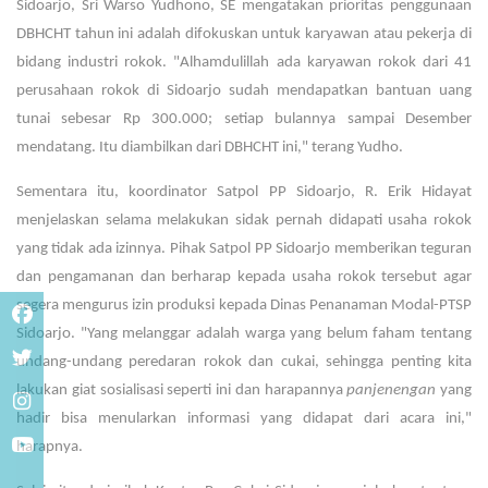
Sidoarjo, Sri Warso Yudhono, SE mengatakan prioritas penggunaan
DBHCHT tahun ini adalah difokuskan untuk karyawan atau pekerja di
bidang industri rokok. "Alhamdulillah ada karyawan rokok dari 41
perusahaan rokok di Sidoarjo sudah mendapatkan bantuan uang
tunai sebesar Rp 300.000; setiap bulannya sampai Desember
mendatang. Itu diambilkan dari DBHCHT ini," terang Yudho.
Sementara itu, koordinator Satpol PP Sidoarjo, R. Erik Hidayat
menjelaskan selama melakukan sidak pernah didapati usaha rokok
yang tidak ada izinnya. Pihak Satpol PP Sidoarjo memberikan teguran
dan pengamanan dan berharap kepada usaha rokok tersebut agar
segera mengurus izin produksi kepada Dinas Penanaman Modal-PTSP
Sidoarjo. "Yang melanggar adalah warga yang belum faham tentang
undang-undang peredaran rokok dan cukai, sehingga penting kita
lakukan giat sosialisasi seperti ini dan harapannya
panjenengan
yang
hadir bisa menularkan informasi yang didapat dari acara ini,"
harapnya.