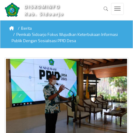
DISKOMINFO
Kab. Sidoarjo
Berita
Pemkab Sidoarjo Fokus Wujudkan Keterbukaan Informasi
Publik Dengan Sosialisasi PPID Desa