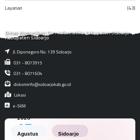
Layanan
(43)
Dinas Komunikasi Dan Informatika Kabupaten Sidoarjo
Kabupaten Sidoarjo
Jl. Diponegoro No. 139 Sidoarjo
031 - 8073915
031 - 8071604
diskominfo@sidoarjokab.go.id
Lokasi
e-SKM