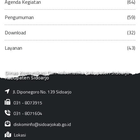
Agenda Kegiatan
(64)
Pengumuman
(59)
Download
(32)
Layanan
(43)
Dinas Komunikasi Dan Informatika Kabupaten Sidoarjo
Kabupaten Sidoarjo
Jl. Diponegoro No. 139 Sidoarjo
031 - 8073915
031 - 8071604
diskominfo@sidoarjokab.go.id
Lokasi