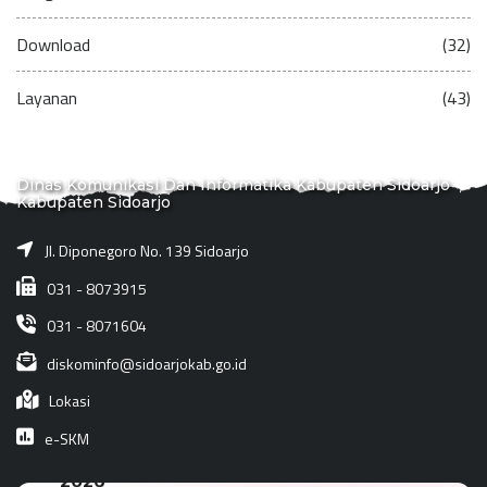
Download
(32)
Layanan
(43)
Dinas Komunikasi Dan Informatika Kabupaten Sidoarjo
Kabupaten Sidoarjo
Jl. Diponegoro No. 139 Sidoarjo
031 - 8073915
031 - 8071604
diskominfo@sidoarjokab.go.id
Lokasi
e-SKM