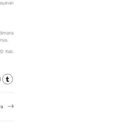
layanan
 dimana
pnya.
RD Kab.
ya