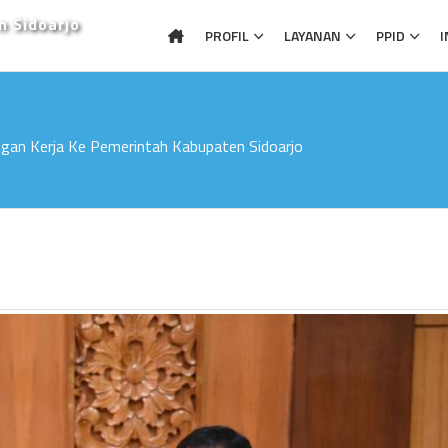
n Sidoarjo
PROFIL
LAYANAN
PPID
I
an Kerja Ke Pemerintah Kabupaten Sidoarjo