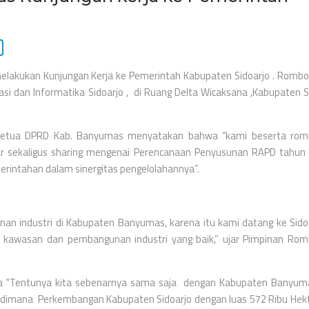
lakukan Kunjungan Kerja ke Pemerintah Kabupaten Sidoarjo . Rombo
si dan Informatika Sidoarjo , di Ruang Delta Wicaksana ,Kabupaten Si
u Ketua DPRD Kab. Banyumas menyatakan bahwa “kami beserta ro
ajar sekaligus sharing mengenai Perencanaan Penyusunan RAPD tahun
rintahan dalam sinergitas pengelolahannya”.
n industri di Kabupaten Banyumas, karena itu kami datang ke Sidoa
 kawasan dan pembangunan industri yang baik,” ujar Pimpinan Ro
a "Tentunya kita sebenarnya sama saja dengan Kabupaten Banyuma
, dimana Perkembangan Kabupaten Sidoarjo dengan luas 572 Ribu Hekt