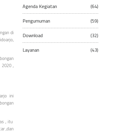
Agenda Kegiatan
(64)
Pengumuman
(59)
ngan di
Download
(32)
doarjo,
Layanan
(43)
mbongan
 2020 ,
rjo ini
mbongan
s , itu
ar ,dan