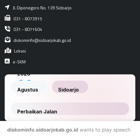
Jl. Diponegoro No. 139 Sidoarjo
031 - 8073915
031 - 8071604
diskominfo@sidoarjokab.go.id
Lokasi
e-SKM
diskominfo.sidoarjokab.go.id
wants to play speech