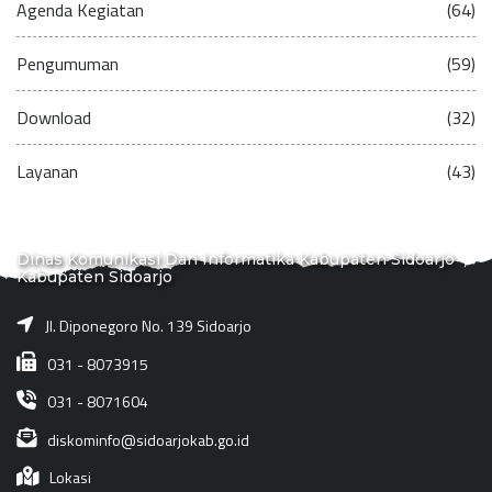
Agenda Kegiatan
(64)
Pengumuman
(59)
Download
(32)
Layanan
(43)
Dinas Komunikasi Dan Informatika Kabupaten Sidoarjo
Kabupaten Sidoarjo
Jl. Diponegoro No. 139 Sidoarjo
031 - 8073915
031 - 8071604
diskominfo@sidoarjokab.go.id
Lokasi