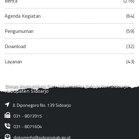
Berita
(216)
Agenda Kegiatan
(64)
Pengumuman
(59)
Download
(32)
Layanan
(43)
Dinas Komunikasi Dan Informatika Kabupaten Sidoarjo
Kabupaten Sidoarjo
Jl. Diponegoro No. 139 Sidoarjo
031 - 8073915
031 - 8071604
diskominfo@sidoarjokab.go.id