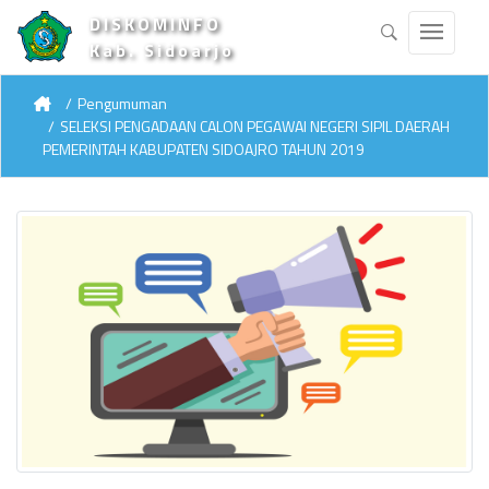
DISKOMINFO
Kab. Sidoarjo
Pengumuman
SELEKSI PENGADAAN CALON PEGAWAI NEGERI SIPIL DAERAH
PEMERINTAH KABUPATEN SIDOAJRO TAHUN 2019