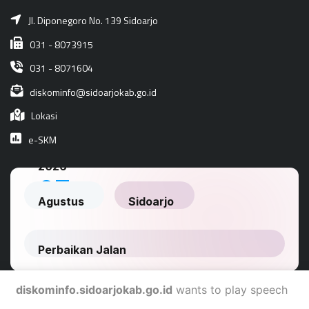
Jl. Diponegoro No. 139 Sidoarjo
031 - 8073915
031 - 8071604
diskominfo@sidoarjokab.go.id
Lokasi
e-SKM
diskominfo.sidoarjokab.go.id
wants to play speech