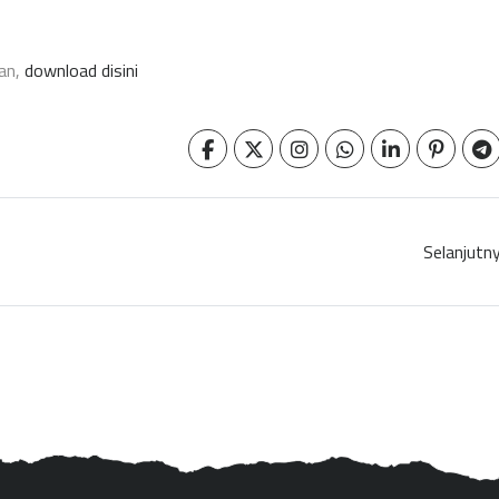
uan,
download disini
Selanjutn