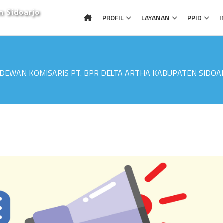
n Sidoarjo
PROFIL
LAYANAN
PPID
I
 DEWAN KOMISARIS PT. BPR DELTA ARTHA KABUPATEN SIDOA