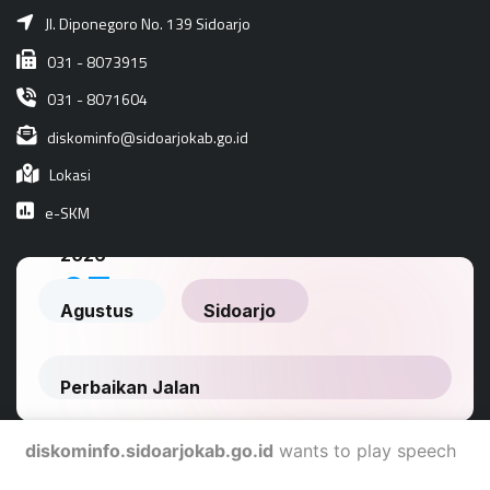
Jl. Diponegoro No. 139 Sidoarjo
031 - 8073915
031 - 8071604
diskominfo@sidoarjokab.go.id
Lokasi
e-SKM
diskominfo.sidoarjokab.go.id
wants to play speech