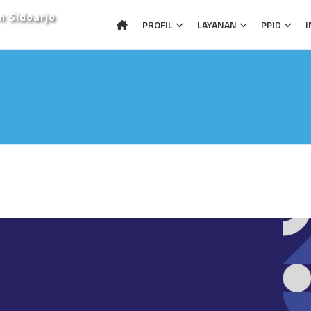
n Sidoarjo
PROFIL
LAYANAN
PPID
I