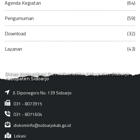
Agenda Kegiatan
(64)
Pengumuman
(59)
Download
(32)
Layanan
(43)
Dinas Komunikasi Dan Informatika Kabupaten Sidoarjo
Kabupaten Sidoarjo
Jl. Diponegoro No. 139 Sidoarjo
031 - 8073915
031 - 8071604
diskominfo@sidoarjokab.go.id
Lokasi