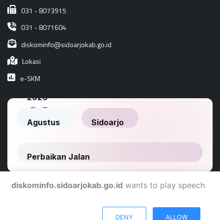
031 - 8073915
031 - 8071604
diskominfo@sidoarjokab.go.id
Lokasi
e-SKM
diskominfo.sidoarjokab.go.id
wants to play speech
Dinas Komunikasi Dan Informatika Kabupaten Sidoarjo
DENY
ALLOW